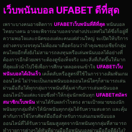
เว็บพนันบอล UFABET ดีที่สุด
เพราะบางคนอาจติดการ
UFABETเว็บพนันที่ดีที่สุด
พนันบอล
ไทยบางคน อาจจะพิจารณาบอลจากต่างประเทศไม่ได้ซึ่งก็อยู่ที่
ความพอใจและถนัดของแต่ละคนแต่ส่วนใหญ่ จะเปิดให้บริการ
อย่างครบวงจรคุณไม่ต้องมาเดือดร้อนว่าถ้าคุณชอบเชียร์กลุ่ม
คนไทยอีกทั้งยังไม่สามารถลงทุนหรือเล่นพนันบอลได้อย่างที่
ต้องการอีกด้วยเพราะต้องดูข้อเท็จจริง และสิ่งที่เกิดขึ้นให้มาก
ที่สุดแล้วนำไปใช้เพื่อการศึกษาตลอดจนเข้าใจ
UFABETเว็บ
พนันบอลได้เงินเร็ว
เคล็ดลับหรือสูตรที่ใช้ในการวางเดิมพันเกม
ออนไลน์ ไม่ว่าจะเป็นเกมพนันบอลออนไลน์ใดๆก็สามารถเล่น
ผ่านมือถือได้ทุกกลุ่มการพนันที่คุ้มค่ากับการเล่นพนันบอล
ออนไลน์ในแต่ละรอบซึ่งทำให้กลุ่มนักพนันทุก
UFABETสมัคร
สมาชิกเว็บพนัน
ท่านได้รับผลกำไรตรง ตามเป้าหมายของนัก
พนันทุกกลุ่มที่ทำให้นักพนันทุกกลุ่มได้รับความสะดวก และคุ้ม
ค่ากับการใช้โทรศัพท์มือถือสำหรับการเล่นเกมพนันบอล
ออนไลน์ที่ได้รับความนิยมสูงสุดจากนักพนันทุกกลุ่มที่สามารถ
ทำรายการต่างๆได้ทันทีผ่านมือถือพนันบอลผ่านมือถือดียังไง?