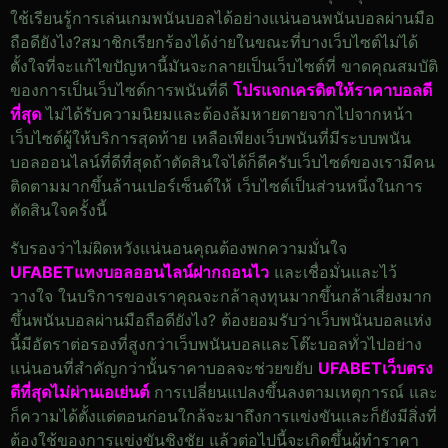
ใช้เรียนรู้การเล่นเกมพนันบอลได้อย่างแน่นอนพนันบอลผ่านมือ
ถือดียังไง?สมาชิกเรียกร้องได้ง่ายในขณะที่บางเว็บไซต์ไม่ได้
ตั้งใจที่จะแก้ไขปัญหานี้มันจะกลายเป็นเว็บไซต์ที่ ขาดคุณสมบัติ
ของการเป็นเว็บไซต์การพนันที่ดี
โปรแจกเครดิตให้ราคาบอลดี
ที่สุด
ไม่ได้รับความนิยมและต้องล้มหายตายจากไปจากหน้า
เว็บไซต์ผู้ให้บริการสุดท้าย เหลือเพียงเว็บพนันที่มีระบบพนัน
บอลออนไลน์ที่ดีที่สุดถ้าตัดสินใจได้ก็ดีครับเว็บไซต์ของเรามีคน
ติดตามมากขึ้นล้านเปอร์เซ็นต์ให้ เว็บไซต์เป็นส่วนหนึ่งในการ
ตัดสินใจครั้งนี้
รับรองว่าไม่ผิดหวังแน่นอนคุณต้องพกความมั่นใจ
UFABETแทงบอลออนไลน์ฝากถอนไว
และเชื่อมั่นและไว้
วางใจ ในบริการของเราคุณจะกล้าลุงทุนมากขึ้นกล้าเสี่ยงมาก
ขึ้นพนันบอลผ่านมือถือดียังไง? ต้องยอมรับว่าเว็บพนันบอลแห่ง
นี้มีอัตราต่อรองที่สูงกว่าเว็บพนันบอลและโต๊ะบอลทั่วไปอย่าง
แน่นอนที่สำคัญกว่านั้นราคาบอลจะช่วยขยับ
UFABETเว็บตรง
ดีที่สุดไม่ผ่านเอเย่นต์
การเปลี่ยนแปลงขึ้นลงตามเหตุการณ์ และ
ก็ความได้ตั้งแต่ตอนก่อนใกล้จะมาถึงการแข่งขันและก็ยังมีสิ่งที่
ต้องใช้ของการแข่งขันชิงชัย แล้วต่อไปนี้จะเกิดขึ้นผู้ทำราคา