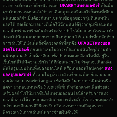
ดวงการเสี่ยงดวงก็ต้องพิจารณา
UFABETแทงบอลชัวร์
เป็นพื้น
ฐานในการแทงบอลไม่ว่า จะเลือกคู่บอลหรืออะไรก็ตามที่เซียน
พนันบอลก็จำเป็นต้องค้นหาเช่นกันข้อมูลของกลุ่มที่เล่นพนัน
บอลได้ คัดเลือกมาอย่างดีเพื่อให้นักพนันได้รู้ว่ากลุ่มที่เล่นพนัน
บอลนั้นพร้อมเพรียงกันสำหรับสร้างกำไรได้มากเท่าไหร่และยัง
ส่งผลให้นักพนันบอลสามารถเลือกคู่บอล ได้แม่นยำที่สุดอีกด้วย
การเล่นให้ได้เงินนั้นสิ่งที่ควรจดจำที่สุดคือ
UFABETแทงบอล
แจกโปรเยอะดี
ก่อนเข้าเล่นไม่ว่าจะเป็นเกมพนันใดๆก็ตามนัก
พนันทุกคน จำเป็นต้องศึกษาข้อกำหนดและเงื่อนไขที่มีอยู่ใน
เว็บไซต์นี้ให้มีความเข้าใจให้ดีก่อนเพราะไม่ว่าคุณจะเลือกเดิม
พันในรูปแบบไหนทั้งบอลออนไลน์ หรือเกมออนไลน์ต่างๆ
แทง
บอลดูบอลสดฟรี
ทั้งเกมไพ่รูเล็ตกำถั่วหรือเกมอื่นๆอีกมากมาย
คุณต้องสามารถเข้าใจกฎและข้อบังคับในการวางเดิมพันหรือ
อัตรา ผลตอบแทนหรือในขณะที่เพิ่มตัวเลือกต่างๆเพื่อช่วยส่ง
เสริมผลกำไรให้มากขึ้นวิธีแทงบอลออนไลน์สำหรับการแทง
บอลนี้กล่าวได้ว่าหากสมาชิกต้องการที่จะมีกำไร ด้วยเหตุผลดัง
กล่าวสมาชิกควรมีวิธีการรีบหรือแนวทางรวมถึงสูตรการ
พิจารณาในการเล่นพนันการจ่ายเงินคืนให้