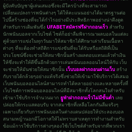
ผู้บังคับบัญชาผู้เล่นเสมอซึ่งจะมีใครบ้างที่จะสามารถ
เปลี่ยนแปลงการพนันต่างๆ ได้ให้คะแนนอย่างได้มาตรฐานต่อ
ไปนี้สร้างช่องที่จะได้กำไรอย่างมีประสิทธิภาพอย่างน่าดึงดูด
สำหรับการเดิมพันซึ่ง
UFABETสมัครฟรีฝากถอนเร็ว
สำหรับ
นักพนันบอลจากเว็บไซต์ ไซด์ก็อย่าลืมพิจารณาผลบอลในแต่ละ
คู่ด้วยการแข่งในทุกวันมาให้สมาชิกได้ศึกษาเล่าเรียนเนื้อหา
ต่างๆ ที่จะต้องทำสถิติการแข่งขันที่จะได้รับหรือสถิติที่เป็น
ประโยชน์ซึ่งจะช่วยให้สมาชิกนั้นสร้างผลตอบแทนแล้วทำเงิน
ให้ซึ่งจะทำให้ดีขึ้นอีกด้วยการเล่นพนันบอลออนไลน์ให้กับ เว็บ
จะช่วยให้มันช่วยให้สมาชิกนั้น
เว็บบอลฝากถอนผ่านเว็บ
สร้าง
กับรายได้กล้วยๆอย่างแท้จริงซึ่งช่วยให้เข้ามาใช้บริการได้เสมอ
เว็บพนันบอลออนไลน์สามารถทำได้หลายอย่างและหลายครั้งที่
เว็บไซต์การพนันบอลออนไลน์ที่มีสมาชิกทั้งโลกสนใจสำหรับ
เข้ามาใช้บริการจำนวนมาก
ยููฟ่าฝากถอนเร็วไม่มีขั้นต่ำ
เลย
ปล่อยให้กระแสตอบรับ จากสมาชิกที่เหลือโลกกันลืมจริงๆ
เฉพาะเกี่ยวกับการพนันบอลในต่างแดนปล่อยให้ประลองบอล
สนามหญ้านอกมีโอกาสให้ไม่ทราบสาเหตุการทำงานสำหรับ
ข้อแม้การใช้บริการต่างๆลองใช้เว็บไซต์สำหรับจากที่พวกเรา