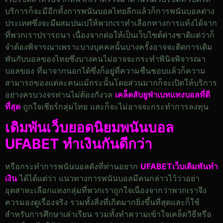
บริการก็จะมีอีกทั้งการพนันบอลไทยลีกแล้วก็การพนันบอลต่าง
ประเทศซึ่งจะมีผสมปนเปให้พวกเราทำเลือกทางการแท้งได้จาก
ที่พวกเราปรารถนา เนื่องจากต่อให้เป็นเว็บไซต์ต่างชาติแต่ว่าก็
จำต้องพิจารณาเพราะบางบุคคลนั้นบางครั้งอาจจะติดการเดิม
พันกับบอลของไทยซึ่งบางคนไม่อาจจะกระทำพินิจพิจารณา
บอลของ ที่มาจากนอกได้ซึ่งก็อยู่ที่ความชื่นชอบแล้วก็ความ
สามารถของแต่ละคนแม้กระนั้นโดยส่วนมากก็จะเปิดให้บริการ
อย่างครบวงจรท่านไม่ต้องกังวล
เคล็ดลับยูฟ่าเบทแทงบอลที่ดี
ที่สุด
ถูกใจเชียร์กลุ่มไทย และก็จะไม่อาจจะกระทำการลงทุน
เดิมพันเว็บยอดนิยมพนันบอล
UFABET ทำเงินกันดีกว่า
หรือกระทำการพนันบอลดังที่ท่านอยาก
UFABETเว็บเดิมพันทำ
เงิน
ได้ได้แต่ว่า แนวทางการพนันบอลมีคนกล่าวไว้ว่าอย่า
อุตสาหะเลือกแทงกลุ่มที่พวกเราถูกใจเนื่องจากว่าพวกเราจึง
ควรมองดูเรื่องจริง รวมทั้งสิ่งที่เกิดมากยิ่งขึ้นที่สุดและก็ใช้
สำหรับการศึกษาเล่าเรียน รวมทั้งทำความเข้าใจเคล็ดวิธีหรือ