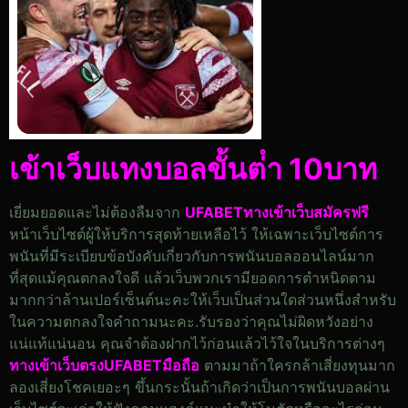
เข้าเว็บแทงบอลขั้นต่ํา 10บาท
เยี่ยมยอดและไม่ต้องลืมจาก
UFABETทางเข้าเว็บสมัครฟรี
หน้าเว็บไซต์ผู้ให้บริการสุดท้ายเหลือไว้ ให้เฉพาะเว็บไซต์การ
พนันที่มีระเบียบข้อบังคับเกี่ยวกับการพนันบอลออนไลน์มาก
ที่สุดแม้คุณตกลงใจดี แล้วเว็บพวกเรามียอดการตำหนิดตาม
มากกว่าล้านเปอร์เซ็นต์นะคะให้เว็บเป็นส่วนใดส่วนหนึ่งสำหรับ
ในความตกลงใจคำถามนะคะ.รับรองว่าคุณไม่ผิดหวังอย่าง
แน่แท้แน่นอน คุณจำต้องฝากไว้ก่อนแล้วไว้ใจในบริการต่างๆ
ทางเข้าเว็บตรงUFABETมือถือ
ตามมาถ้าใครกล้าเสี่ยงทุนมาก
ลองเสี่ยงโชคเยอะๆ ขึ้นกระนั้นถ้าเกิดว่าเป็นการพนันบอลผ่าน