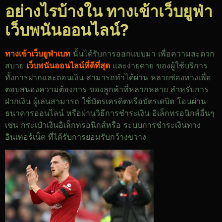
อย่างไรบ้างใน ทางเข้าเว็บยูฟ่า
เว็บพนันออนไลน์?
ทางเข้าเว็บยูฟ่าเบท
นั้นได้รับการออกแบบมา เพื่อความสะดวก
สบาย
เว็บพนันออนไลน์ที่ดีที่สุด
และง่ายดาย ของผู้ใช้บริการ
ทั้งการฝากและถอนเงิน สามารถทำได้ผ่าน หลายช่องทางเพื่อ
ตอบสนองความต้องการ ของลูกค้าที่หลากหลาย สำหรับการ
ฝากเงิน ผู้เล่นสามารถ ใช้บัตรเครดิตหรือบัตรเดบิต โอนผ่าน
ธนาคารออนไลน์ หรือผ่านวิธีการชำระเงิน อิเล็กทรอนิกส์อื่นๆ
เช่น กระเป๋าเงินอิเล็กทรอนิกส์หรือ ระบบการชำระเงินทาง
อินเทอร์เน็ต ที่ได้รับการยอมรับกว้างขวาง