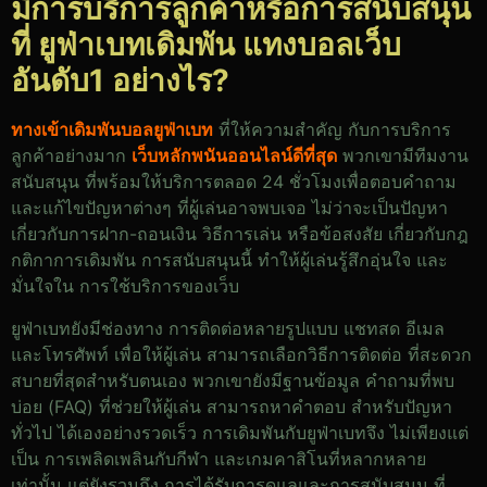
มีการบริการลูกค้าหรือการสนับสนุน
ที่ ยูฟ่าเบทเดิมพัน แทงบอลเว็บ
อันดับ1 อย่างไร?
ทางเข้าเดิมพันบอลยูฟ่าเบท
ที่ให้ความสำคัญ กับการบริการ
ลูกค้าอย่างมาก
เว็บหลักพนันออนไลน์ดีที่สุด
พวกเขามีทีมงาน
สนับสนุน ที่พร้อมให้บริการตลอด 24 ชั่วโมงเพื่อตอบคำถาม
และแก้ไขปัญหาต่างๆ ที่ผู้เล่นอาจพบเจอ ไม่ว่าจะเป็นปัญหา
เกี่ยวกับการฝาก-ถอนเงิน วิธีการเล่น หรือข้อสงสัย เกี่ยวกับกฎ
กติกาการเดิมพัน การสนับสนุนนี้ ทำให้ผู้เล่นรู้สึกอุ่นใจ และ
มั่นใจใน การใช้บริการของเว็บ
ยูฟ่าเบทยังมีช่องทาง การติดต่อหลายรูปแบบ แชทสด อีเมล
และโทรศัพท์ เพื่อให้ผู้เล่น สามารถเลือกวิธีการติดต่อ ที่สะดวก
สบายที่สุดสำหรับตนเอง พวกเขายังมีฐานข้อมูล คำถามที่พบ
บ่อย (FAQ) ที่ช่วยให้ผู้เล่น สามารถหาคำตอบ สำหรับปัญหา
ทั่วไป ได้เองอย่างรวดเร็ว การเดิมพันกับยูฟ่าเบทจึง ไม่เพียงแต่
เป็น การเพลิดเพลินกับกีฬา และเกมคาสิโนที่หลากหลาย
เท่านั้น แต่ยังรวมถึง การได้รับการดูแลและการสนับสนุน ที่