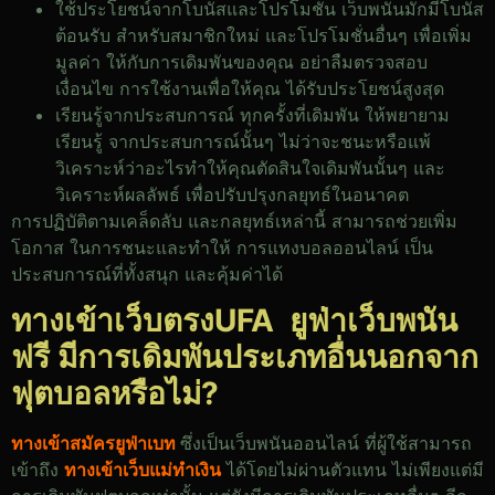
ใช้ประโยชน์จากโบนัสและโปรโมชั่น เว็บพนันมักมีโบนัส
ต้อนรับ สำหรับสมาชิกใหม่ และโปรโมชั่นอื่นๆ เพื่อเพิ่ม
มูลค่า ให้กับการเดิมพันของคุณ อย่าลืมตรวจสอบ
เงื่อนไข การใช้งานเพื่อให้คุณ ได้รับประโยชน์สูงสุด
เรียนรู้จากประสบการณ์ ทุกครั้งที่เดิมพัน ให้พยายาม
เรียนรู้ จากประสบการณ์นั้นๆ ไม่ว่าจะชนะหรือแพ้
วิเคราะห์ว่าอะไรทำให้คุณตัดสินใจเดิมพันนั้นๆ และ
วิเคราะห์ผลลัพธ์ เพื่อปรับปรุงกลยุทธ์ในอนาคต
การปฏิบัติตามเคล็ดลับ และกลยุทธ์เหล่านี้ สามารถช่วยเพิ่ม
โอกาส ในการชนะและทำให้ การแทงบอลออนไลน์ เป็น
ประสบการณ์ที่ทั้งสนุก และคุ้มค่าได้
ทางเข้าเว็บตรงUFA ยูฟ่าเว็บพนัน
ฟรี มีการเดิมพันประเภทอื่นนอกจาก
ฟุตบอลหรือไม่?
ทางเข้าสมัครยูฟ่าเบท
ซึ่งเป็นเว็บพนันออนไลน์ ที่ผู้ใช้สามารถ
เข้าถึง
ทางเข้าเว็บแม่ทำเงิน
ได้โดยไม่ผ่านตัวแทน ไม่เพียงแต่มี