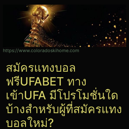
https://www.coloradoskihome.com
สมัครแทงบอล
ฟรีUFABET ทาง
เข้าUFA มีโปรโมชั่นใด
บ้างสำหรับผู้ที่สมัครแทง
บอลใหม่?