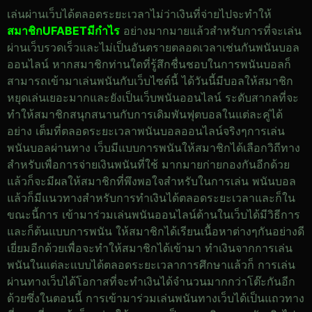
เล่นผ่านเว็บได้ตลอดระยะเวลาไม่ว่าเงินที่จ่ายไปจะทำให้
สมาชิกUFABETมีกำไร
อย่างมากมายแล้วสำหรับการที่จะเล่น
ผ่านเว็บรวดเร็วและไม่เป็นอันตรายตลอดเวลาเช่นกันพนันบอล
ออนไลน์ หากสมาชิกท่านใดที่รู้สึกชื่นชอบในการพนันบอลก็
สามารถเข้ามาเล่นพนันกับเว็บไซต์นี้ ได้วันนี้มีบอลให้สมาชิก
หยุดเล่นเยอะมากและยังเป็นเว็บพนันออนไลน์ ระดับสากลที่จะ
ทำให้สมาชิกสนุกสนานกับการเดิมพันฟุตบอลในแต่ละคู่ได้
อย่าง เต็มที่ตลอดระยะเวลาพนันบอลออนไลน์จริงๆการเล่น
พนันบอลผ่านทาง เว็บมีแบบการพนันให้สมาชิกได้เลือกวิถีทาง
สำหรับเพื่อการจ่ายเงินพนันที่ใช้ มากมายก่ายกองกันอีกด้วย
แล้วก็จะมีผลให้สมาชิกที่พึงพอใจสำหรับในการเล่น พนันบอล
แล้วก็มีแนวทางสำหรับการทำเงินได้ตลอดระยะเวลาและก็ใน
ขณะนี้การ เข้ามาร่วมเล่นพนันออนไลน์ด้านในเว็บได้มีวิธีการ
และก็ต้นแบบการพนัน ให้สมาชิกได้เรียนเนื้อหาต่างๆกันอย่างดี
เยี่ยมอีกด้วยเพื่อจะทำให้สมาชิกได้เข้ามา ทำเงินจากการเล่น
พนันในแต่ละแบบได้ตลอดระยะเวลาการศึกษาแล้วก็ การเล่น
ผ่านทางเว็บได้โอกาสที่จะทำเงินได้จำนวนมากกว่าโต๊ะกันอีก
ด้วยซึ่งในตอนนี้ การเข้ามาร่วมเล่นพนันทางเว็บได้เป็นแถวทาง