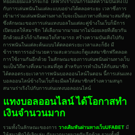
ที่ยอดเยี่ยมแล้วก็จะก่อ ให้พวกเราเป็นการผลิตความบันเทิงไป
กับการเล่นพนันในแต่ละแบบอย่างได้ตลอดระยะ เวลาซึ่งการ
เข้ามาร่วมเล่นพนันผ่านทางเว็บจะเป็นแถวทางที่เหมาะสมที่สุด
ซึ่งลักษณะของการเล่นแทงบอลในแต่ละคู่ข้างในเว็บก็มีการ
เปิดบอลให้สมาชิก ได้เลือกมากมายมากไม่น้อยเลยทีเดียวกัน
อีกด้วยแล้วก็ถ้าเกิดพอใจก็สามารถ สร้างความบันเทิงไปกับ
การพนันในแต่ละต้นแบบได้ตลอดระยะเวลาและก็ยัง มี
ข้าราชการรออำนวยความสะดวกและก็ดูแลสมาชิกฟรีตลอด
การใช้งานกันอีกด้วย ในลักษณะของการเล่นพนันผ่านทางเว็บ
จะเป็นวิถีทางที่เหมาะสมที่สุด สำหรับการทำเงินให้กับสมาชิก
ได้ตลอดระยะเวลาการพนันบอลออนไลน์ในตอน นี้การเล่นแทง
บอลออนไลน์ข้างในเว็บก็จะมีผลให้สมาชิกสร้างความสนุก
สนานร่าเริงไปกับการเล่นแทงบอลออนไลน์
แทงบอลออนไลน์ ได้โอกาสทำ
เงินจำนวนมาก
รวมทั้งในลักษณะของการ
วางเดิมพันผ่านทางเว็บUFABET
มี
ให้สมาชิกได้เลิกเล่น กันมากมายมายกันอีกด้วย รวมทั้งที่