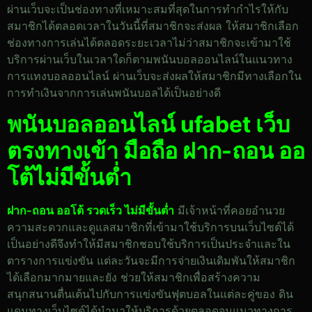
ผ่านเว็บจะเป็นช่องทางที่เหมาะสมที่สุดในการทำกำไรให้กับ
สมาชิกได้ตลอดเวลาในวันนี้ที่สมาชิกจะส่งผล ให้สมาชิกเลือก
ช่องทางการเล่นได้ตลอดระยะเวลาไม่ว่าสมาชิกจะเข้ามาใช้
บริการผ่านเว็บในเวลาใดก็ตามพนันบอลออนไลน์ในแนวทาง
การแทงบอลออนไลน์ ผ่านเว็บจะส่งผลให้สมาชิกมีทางเลือกใน
การทำเงินจากการเล่นพนันบอลได้เป็นอย่างดี
พนันบอลออนไลน์ ufabet เว็บ
ตรงทางเข้า มือถือ ฝาก-ถอน ออ
โต้ไม่มีขั้นต่ำ
ฝาก-ถอน ออโต้ รวดเร็ว ไม่มีขั้นต่ำ
มีเจ้าหน้าที่คอยอำนวย
ความสะดวกและดูแลสมาชิกที่เข้ามาใช้บริการบนเว็บไซต์ได้
เป็นอย่างดีจึงทำให้มีสมาชิกชอบใช้บริการเป็นประจำและใน
ตารางการแข่งขัน แต่ละวันจะมีการจ่ายเงินเดิมพันให้สมาชิก
ได้เลือกมากมายและยัง ช่วยให้สมาชิกเพื่อสร้างความ
สนุกสนานตื่นเต้นไปกับการแข่งขันฟุตบอลในแต่ละคู่ของ ดิน
แดนทางเว็บไซต์ได้นำมาให้บริการด้วยตลอดจนแนวทางการ