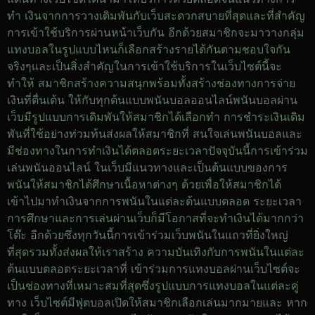
ทำ เงินจากการวางเดิมพันกับเว็บสะดวกสบายที่สุดและที่สำคัญ
การเข้าใช้บริการผ่านหน้าเว็บกัน อีกด้วยสมาชิกจะมาวางกลุ่ม
แทงบอลในรูปแบบไหนก็เลือกสร้างรายได้กันตามชอบใจกัน
จริงๆและเป็นสิ่งสำคัญในการเข้าใช้บริการในเว็บไซต์นี้จะ
ทำให้ สมาชิกสร้างความสนุกพร้อมทั้งสร้างช่องทางการจ่าย
เงินที่ตื่นเต้น ให้กับทุกต้นแบบพนันบอลออนไลน์พนันบอลผ่าน
เว็บมีรูปแบบการเดิมพันให้สมาชิกได้เลือกทำ การชำระเงินเดิม
พันที่ใช้อย่างท่วมท้นส่งผลให้สมาชิกที่ สนใจเล่นพนันบอลและ
มีช่องทางในการทำเงินได้ตลอดระยะเวลาปัจจุบันนี้การเข้าร่วม
เล่นพนันออนไลน์ ในเว็บมีแนวทางและเป็นต้นแบบของการ
พนันให้สมาชิกได้ศึกษาเนื้อหาต่างๆ ด้วยเพื่อให้สมาชิกได้
เข้าไปมาทำเงินจากการพนันในแต่ละต้นแบบตลอด ระยะเวลา
การศึกษาและการเล่นผ่านเว็บก็มีโอกาสที่จะทำเงินได้มากกว่า
โต๊ะ อีกด้วยซึ่งทุกวันนี้การเข้าร่วมเว็บพนันในแถวที่ยิ่งใหญ่
ที่สุดรวมทั้งส่งผลให้เราสร้าง ความบันเทิงกับการพนันในแต่ละ
ต้นแบบตลอดระยะเวลาที่ เข้าร่วมการแทงบอลผ่านเว็บไซต์จะ
เป็นช่องทางที่เหมาะสมที่สุดซึ่งรูปแบบการแทงบอลในแต่ละคู่
ทาง เว็บไซต์มีฟุตบอลเปิดให้สมาชิกเลือกเล่นมากมายและ หาก