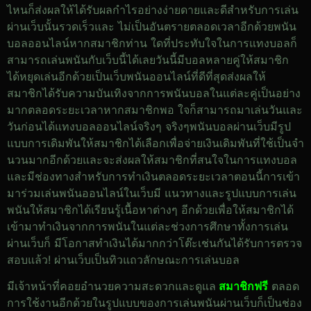
ไหนก็ส่งผลให้ได้รับผลกำไรอย่างง่ายดายและดีสำหรับการเล่น
ผ่านเว็บนั้นรวดเร็วและ ไม่เป็นอันตรายตลอดเวลาอีกด้วยพนัน
บอลออนไลน์หากสมาชิกท่าน ใดที่ประทับใจในการแทงบอลก็
สามารถเล่นพนันกับเว็บนี้ได้เลยวันนี้มีบอลหลายคู่ให้สมาชิก
ได้หยุดเล่นอีกด้วยเป็นเว็บพนันออนไลน์ที่ดีที่สุดส่งผลให้
สมาชิกได้รับความบันเทิงจากการพนันบอลในแต่ละคู่เป็นอย่าง
มากตลอดระยะเวลาหากสมาชิกพอ ใจก็สามารถมาเล่นวันและ
วันก่อนได้แทงบอลออนไลน์จริงๆ จริงๆพนันบอลผ่านเว็บมีรูป
แบบการเดิมพันให้สมาชิกได้เลือกเพื่อจ่ายเงินเดิมพันที่ใช้เป็นจำ
นวนมากอีกด้วยและจะส่งผลให้สมาชิกที่สนใจในการแทงบอล
และมีช่องทางสำหรับการทำเงินตลอดระยะเวลาตอนนี้การเข้า
มาร่วมเล่นพนันออนไลน์ในเว็บมี แนวทางและรูปแบบการเล่น
พนันให้สมาชิกได้เรียนรู้เนื้อหาต่างๆ อีกด้วยเพื่อให้สมาชิกได้
เข้ามาทำเงินจากการพนันในแต่ละช่วงการศึกษาทั้งการเล่น
ผ่านเว็บก็ มีโอกาสทำเงินได้มากกว่าโต๊ะเช่นกันได้รับการตรวจ
สอบแล้ว! ผ่านเว็บเป็นทิวแถวลักษณะการเล่นบอล
มีเจ้าหน้าที่คอยอำนวยความสะดวกและดูแล
สมาชิกฟรี
ตลอด
การใช้งานอีกด้วยในรูปแบบของการเล่นพนันผ่านเว็บก็เป็นช่อง