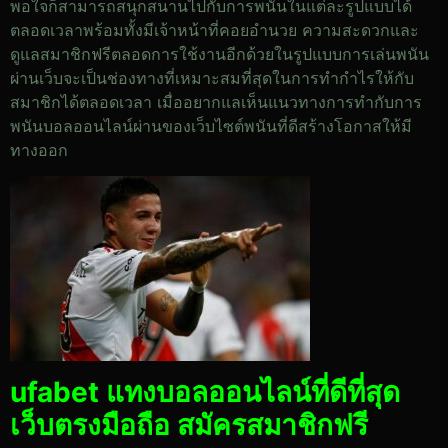
พอใจก็สามารถสนุกสนานไปกับการพนันในแต่ละรูปแบบได้
ตลอดเวลาพร้อมทั้งมีเจ้าหน้าที่คอยอำนวย ความสะดวกและ
ดูแลสมาชิกฟรีตลอดการใช้งานอีกด้วยในรูปแบบการเล่นพนัน
ผ่านเว็บจะเป็นช่องทางที่เหมาะสมที่สุดในการทำกำไรให้กับ
สมาชิกได้ตลอดเวลา เมื่ออยากแลเห็นแนวทางการทำกับการ
พนันบอลออนไลน์ผ่านของเว็บไซต์พนันที่ดีสร้างโอกาสให้มี
ทางออก
ufabet แทงบอลออนไลน์ที่ดีที่สุด
เว็บตรงมือถือ สมัครสมาชิกฟรี