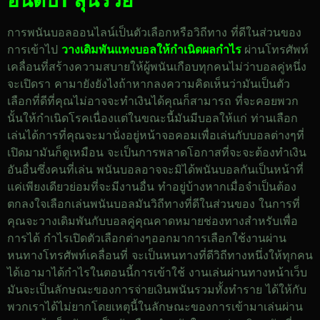
การพนันบอลออนไลน์เป็นตัวเลือกหรือวิถีทาง ที่ดีในส่วนของ
การเข้าไป
วางเดิมพันแทงบอลให้กำเนิดผลกำไร
ผ่านโทรศัพท์
เคลื่อนที่สร้างความสบายให้ผู้พนันเกือบทุกคนไม่ว่าบอลคู่หนึ่ง
จะเปิดรา คามายังยังไงถ้าหากลงความคิดเห็นว่ามันเป็นตัว
เลือกที่ดีที่คุณไม่อาจจะทำเงินได้คุณก็สามารถ ที่จะคอยพวก
นั้นให้กำเนิดโรคเนื่องแต่ในขณะนี้มันมีบอลให้แก่ ท่านเลือก
เล่นได้การที่คุณจะมานั่งอยู่หน้าจอคอมเพื่อเล่นกับบอลต่างๆที่
เปิดมามันก็ดูเหมือน จะเป็นการพลาดโอกาสที่จะจะต้องทำเงิน
อันอื่นซึ่งคนที่เล่น พนันบอลอาจจะมิได้พนันบอลกันเป็นหน้าที่
แค่เพียงเดียวย่อมที่จะมีงานอื่น ทำอยู่บ้างหากเมื่อจำเป็นต้อง
ตกลงใจเลือกเล่นพนันบอลมันวิถีทางที่ดีในส่วนของ ในการที่
คุณจะวางเดิมพันกับบอลคู่คุณคาดหมายช่องทางสำหรับเพื่อ
การได้ กำไรเปิดตัวเลือกต่างๆออกมาการเลือกใช้งานผ่าน
หนทางโทรศัพท์เคลื่อนที่ จะเป็นหนทางที่ดีวิถีทางหนึ่งให้ทุกคน
ได้เอามาได้กำไรในตอนนี้การเข้าใช้ งานเล่นผ่านทางหน้าเว็บ
มันจะเป็นลักษณะของการจ่ายเงินพนันรวมทั้งทำราย ได้ให้กับ
พวกเราได้ไม่ยากโดยเหตุนี้ในลักษณะของการเข้ามาเล่นผ่าน