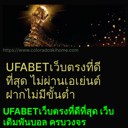
https://www.coloradoskihome.com
UFABETเว็บตรงที่ดี
ที่สุด ไม่ผ่านเอเย่นต์
ฝากไม่มีขั้นต่ำ
UFABETเว็บตรงที่ดีที่สุด เว็บ
เดิมพันบอล ครบวงจร