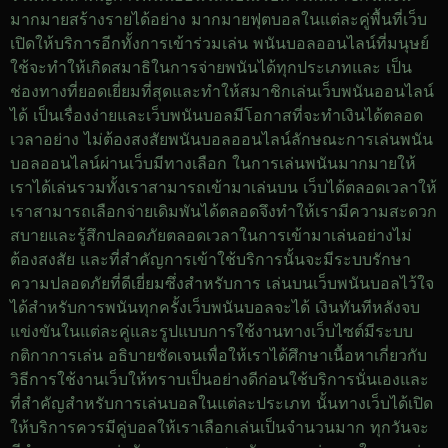
มากมายสร้างรายได้อย่าง มากมายฟุตบอลในแต่ละคู่พื้นที่เว็บ
เปิดให้บริการอีกทั้งการเข้าร่วมเล่น พนันบอลออนไลน์ที่มนุษย์
ใช้จะทำให้เกิดสมาธิในการจ่ายพนันได้ทุกประเภทและ เป็น
ช่องทางที่ยอดเยี่ยมที่สุดและทำให้สมาชิกเล่นเว็บพนันออนไลน์
ได้ เป็นเรื่องง่ายและเว็บพนันบอลมีโอกาสที่จะทำเงินได้ตลอด
เวลาอย่าง ไม่ต้องสงสัยพนันบอลออนไลน์ลักษณะการเล่นพนัน
บอลออนไลน์ผ่านเว็บมีทางเลือก ในการเล่นพนันมากมายให้
เราได้เล่นรวมทั้งเราสามารถเข้ามาเล่นบน เว็บได้ตลอดเวลาให้
เราสามารถเลือกจ่ายเดิมพันได้ตลอดจึงทำให้เรามีความสะดวก
สบายและรู้สึกปลอดภัยตลอดเวลาในการเข้ามาเล่นอย่างไม่
ต้องสงสัย และที่สำคัญการเข้าใช้บริการนั้นจะมีระบบรักษา
ความปลอดภัยที่ดีเยี่ยมซึ่งสำหรับการ เล่นบนเว็บพนันบอลไว้ใจ
ได้สำหรับการพนันทุกครั้งเว็บพนันบอลจะได้ เงินทันทีหลังจบ
แข่งขันในแต่ละคู่และรูปแบบการใช้งานทางเว็บไซต์มีระบบ
กติกาการเล่น อธิบายชัดเจนเพื่อให้เราได้ศึกษาเนื้อหาเกี่ยวกับ
วิธีการใช้งานเว็บให้ทราบเป็นอย่างดีก่อนใช้บริการนั่นเองและ
ที่สำคัญสำหรับการเล่นบอลในแต่ละประเภท นั้นทางเว็บได้เปิด
ให้บริการควรมีคู่บอลให้เราเลือกเล่นเป็นจำนวนมาก ทุกวันจะ