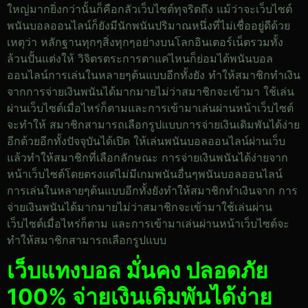
ใหญ่มากยิ่งกว่านั้นก็คือกลัวเว็บไซต์ทุจริตถึง แม้ว่าจะเว็บไซต์
พนันบอลออนไลน์ก็ยังมีนักพนันปริมาณหนึ่งที่ไม่เชื่ออยู่ดีด้วย
เหตุว่า หลักฐานทุกๆสิ่งทุกๆอย่างบนโลกอินเตอร์เน็ตรวมทั้ง
ล้วนปั้นแต่งให้ วิจิตรตระการตาแค่ไหนก็ย่อมได้พนันบอล
ออนไลน์การเล่นในหลายๆต้นแบบอีกทั้งยัง ทำให้สมาชิกทำเงิน
จากการจ่ายเงินพนันได้มากมายไม่ว่าสมาชิกจะเข้ามา ใช้เล่น
ผ่านเว็บไซต์เมื่อไหร่ก็ตามและการเข้ามาเล่นผ่านหน้าเว็บไซต์
จะทำให้ สมาชิกสามารถเลือกรูปแบบการจ่ายเงินเดิมพันได้ง่าย
อีกด้วยอีกทั้งปัจจุบันได้เปิด ให้เล่นพนันบอลออนไลน์ผ่านเว็บ
แล้วทำให้สมาชิกที่เลือกลักษณะ การจ่ายเงินพนันได้ง่ายจาก
หน้าเว็บไซต์โดยตรงแต่ไม่มีเกมพนันอื่นๆพนันบอลออนไลน์
การเล่นในหลายๆต้นแบบอีกทั้งยังทำให้สมาชิกทำเงินจาก การ
จ่ายเงินพนันได้มากมายไม่ว่าสมาชิกจะเข้ามาใช้เล่นผ่าน
เว็บไซต์เมื่อไหร่ก็ตาม และการเข้ามาเล่นผ่านหน้าเว็บไซต์จะ
ทำให้สมาชิกสามารถเลือกรูปแบบ
เว็บแทงบอล มั่นคง ปลอดภัย
100%
จ่ายเงินเดิมพันได้ง่าย