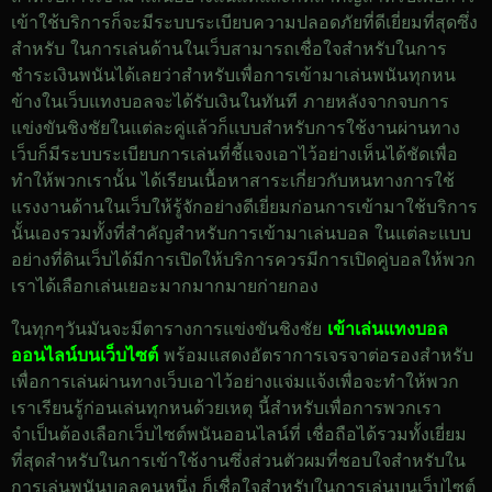
เข้าใช้บริการก็จะมีระบบระเบียบความปลอดภัยที่ดีเยี่ยมที่สุดซึ่ง
สำหรับ ในการเล่นด้านในเว็บสามารถเชื่อใจสำหรับในการ
ชำระเงินพนันได้เลยว่าสำหรับเพื่อการเข้ามาเล่นพนันทุกหน
ข้างในเว็บแทงบอลจะได้รับเงินในทันที ภายหลังจากจบการ
แข่งขันชิงชัยในแต่ละคู่แล้วก็แบบสำหรับการใช้งานผ่านทาง
เว็บก็มีระบบระเบียบการเล่นที่ชี้แจงเอาไว้อย่างเห็นได้ชัดเพื่อ
ทำให้พวกเรานั้น ได้เรียนเนื้อหาสาระเกี่ยวกับหนทางการใช้
แรงงานด้านในเว็บให้รู้จักอย่างดีเยี่ยมก่อนการเข้ามาใช้บริการ
นั้นเองรวมทั้งที่สำคัญสำหรับการเข้ามาเล่นบอล ในแต่ละแบบ
อย่างที่ดินเว็บได้มีการเปิดให้บริการควรมีการเปิดคู่บอลให้พวก
เราได้เลือกเล่นเยอะมากมากมายก่ายกอง
ในทุกๆวันมันจะมีตารางการแข่งขันชิงชัย
เข้าเล่นแทงบอล
ออนไลน์บนเว็บไซต์
พร้อมแสดงอัตราการเจรจาต่อรองสำหรับ
เพื่อการเล่นผ่านทางเว็บเอาไว้อย่างแจ่มแจ้งเพื่อจะทำให้พวก
เราเรียนรู้ก่อนเล่นทุกหนด้วยเหตุ นี้สำหรับเพื่อการพวกเรา
จำเป็นต้องเลือกเว็บไซต์พนันออนไลน์ที่ เชื่อถือได้รวมทั้งเยี่ยม
ที่สุดสำหรับในการเข้าใช้งานซึ่งส่วนตัวผมที่ชอบใจสำหรับใน
การเล่นพนันบอลคนหนึ่ง ก็เชื่อใจสำหรับในการเล่นบนเว็บไซต์