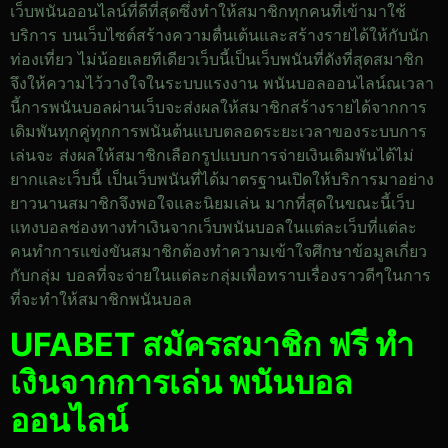
เว็บพนันออนไลน์ที่ดีที่สุดซึ่งทำให้สมาชิกทุกคนที่เข้ามาใช้
บริการ บนเว็บไซต์สร้างความตื่นเต้นและสร้างรายได้ให้กับนัก
ท่องเที่ยว ไม่น้อยเลยทีเดียวเว็บนี้เป็นเว็บพนันที่ดังที่สุดสมาชิก
จึงให้ความไว้วางใจในระบบแรงงาน พนันบอลออนไลน์ณเวลา
นี้การพนันบอลผ่านเว็บจะส่งผลให้สมาชิกสร้างรายได้จากการ
เดิมพันทุกคู่ทุกการพนันต้นแบบตลอดระยะเวลาของระบบการ
เล่นจะ ส่งผลให้สมาชิกเลือกรูปแบบการจ่ายเงินเดิมพันได้ไม่
ยากและเว็บนี้ เป็นเว็บพนันที่ได้มาตรฐานเปิดให้บริการมาอย่าง
ยาวนานสมาชิกจึงพอใจและนิยมเล่น มากที่สุดในขณะนี้เว็บ
แทงบอลช่องทางทำเงินจากเว็บพนันบอลในแต่ละเว็บที่แต่ละ
คนทำการแข่งขันสมาชิกต้องทำความเข้าใจศึกษาข้อมูลเกี่ยว
กับกลุ่ม บอลที่จะจ่ายในแต่ละกลุ่มเพื่อทราบเรื่องราวดีๆในการ
ที่จะทำให้สมาชิกพนันบอล
UFABET สมัครสมาชิก ฟรี ทำ
เงินจากการเล่น
พนันบอล
ออนไลน์