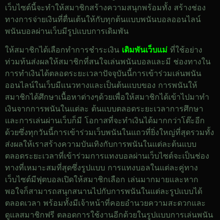
เว็บไซต์นี้จะทำให้สมาชิกสร้างความสนุกพร้อมทั้ง สร้างช่อง
ทางการจ่ายเงินที่ตื่นเต้นให้กับทุกต้นแบบพนันบอลออนไลน์
พนันบอลผ่านเว็บมีรูปแบบการเดิมพัน
ให้สมาชิกได้เลือกทำการชำระเงิน
เดิมพันเว็บแม่
ที่ใช้อย่าง
ท่วมท้นส่งผลให้สมาชิกที่สนใจเล่นพนันบอลและมี ช่องทางใน
การทำเงินได้ตลอดระยะเวลาปัจจุบันนี้การเข้าร่วมเล่นพนัน
ออนไลน์ในเว็บมีแนวทางและเป็นต้นแบบของ การพนันให้
สมาชิกได้ศึกษาเนื้อหาต่างๆด้วยเพื่อให้สมาชิกได้เข้าไปมาทำ
เงินจากการพนันในแต่ละ ต้นแบบตลอดระยะเวลาการศึกษา
และการเล่นผ่านเว็บก็มี โอกาสที่จะทำเงินได้มากกว่าโต๊ะอีก
ด้วยซึ่งทุกวันนี้การเข้าร่วมเว็บพนันในแถวที่ยิ่งใหญ่ที่สุดรวมทั้ง
ส่งผลให้เราสร้างความบันเทิงกับการพนันในแต่ละต้นแบบ
ตลอดระยะเวลาที่เข้าร่วมการแทงบอลผ่านเว็บไซต์จะเป็นช่อง
ทางที่เหมาะสมที่สุดซึ่งรูปแบบ การแทงบอลในแต่ละคู่ทาง
เว็บไซต์มีฟุตบอลเปิดให้สมาชิกเลือก เล่นมากมายและหาก
พอใจก็สามารถสนุกสนานไปกับการพนันในแต่ละรูปแบบได้
ตลอดเวลา พร้อมทั้งมีเจ้าหน้าที่คอยอำนวยความสะดวกและ
ดูแลสมาชิกฟรี ตลอดการใช้งานอีกด้วยในรูปแบบการเล่นพนัน